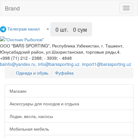
Brand
Toggl
naviga
0
шт. 0 сум
Телеграм канал
ООО "BARS SPORTING", Республика Узбекистан, г. Ташкент,
Юнусабадский район, ул.Шахристанская, торговые ряды,4.
+998 (71) 212 - 2388; - 3939; - 4848
bsinfo@yandex.ru, info@barssporting.uz, import1@barssporting.uz
Одежда и обувь
Фуфайка
Магазин
Аксессуары для походов и отдыха
Лодки, весла, насосы
Мобильная мебель