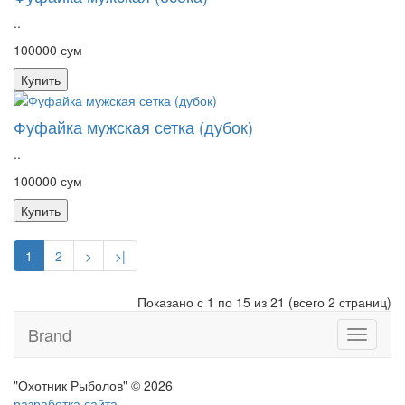
..
100000 сум
Купить
Фуфайка мужская сетка (дубок)
..
100000 сум
Купить
1
2
>
>|
Показано с 1 по 15 из 21 (всего 2 страниц)
Brand
Toggle
navigati
"Охотник Рыболов" © 2026
разработка сайта