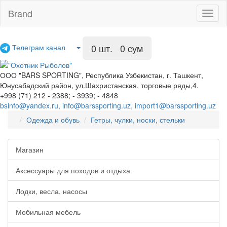
Brand
Toggl
naviga
0
шт. 0 сум
Телеграм канал
ООО "BARS SPORTING", Республика Узбекистан, г. Ташкент,
Юнусабадский район, ул.Шахристанская, торговые ряды,4.
+998 (71) 212 - 2388; - 3939; - 4848
bsinfo@yandex.ru, info@barssporting.uz, import1@barssporting.uz
Одежда и обувь
Гетры, чулки, носки, стельки
Магазин
Аксессуары для походов и отдыха
Лодки, весла, насосы
Мобильная мебель