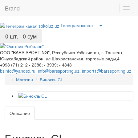
Brand
Toggl
naviga
Телеграм канал
0
шт. 0 сум
ООО "BARS SPORTING", Республика Узбекистан, г. Ташкент,
Юнусабадский район, ул.Шахристанская, торговые ряды,4.
+998 (71) 212 - 2388; - 3939; - 4848
bsinfo@yandex.ru, info@barssporting.uz, import1@barssporting.uz
Магазин
Бинокль СL
Описание
Бинокль СL