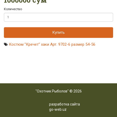
Количество
Купить
Костюм "Кречет" хаки Арт. 9702-6 размер 54-56
"Охотник Рыболов" © 2026
разработка сайта
go-web.uz