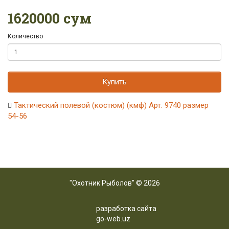
1620000 сум
Количество
Купить
Тактический полевой (костюм) (кмф) Арт. 9740 размер
54-56
"Охотник Рыболов" © 2026
разработка сайта
go-web.uz