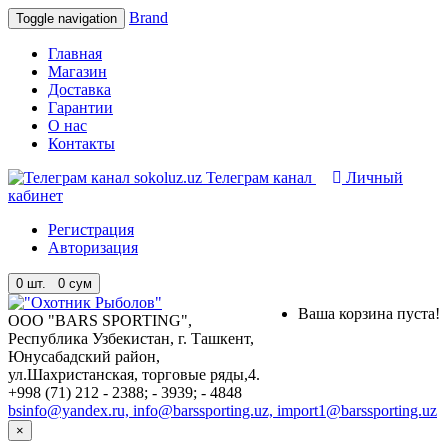
Brand
Toggle navigation
Главная
Магазин
Доставка
Гарантии
О нас
Контакты
Телеграм канал
Личный
кабинет
Регистрация
Авторизация
0
шт. 0 сум
Ваша корзина пуста!
ООО "BARS SPORTING",
Республика Узбекистан, г. Ташкент,
Юнусабадский район,
ул.Шахристанская, торговые ряды,4.
+998 (71) 212 - 2388; - 3939; - 4848
bsinfo@yandex.ru, info@barssporting.uz, import1@barssporting.uz
×