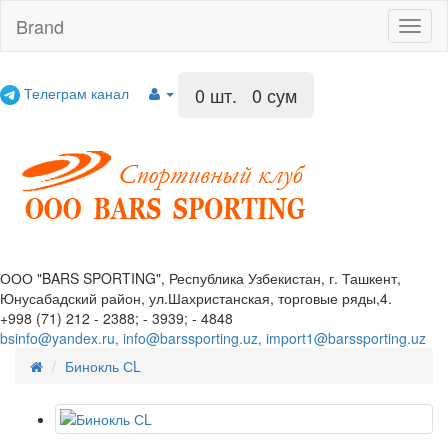
Brand
Toggl
naviga
0
шт. 0 сум
Телеграм канал
ООО "BARS SPORTING", Республика Узбекистан, г. Ташкент,
Юнусабадский район, ул.Шахристанская, торговые ряды,4.
+998 (71) 212 - 2388; - 3939; - 4848
bsinfo@yandex.ru, info@barssporting.uz, import1@barssporting.uz
Бинокль СL