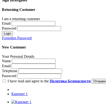
Sign In/Register
Returning Customer
I am a returning customer
Email
Password
Login
Forgotten Password
New Customer
Your Personal Details
Name
Email
Telephone
Password
I have read and agree to the
Политика Безопасности
Отправи
Каремат 1