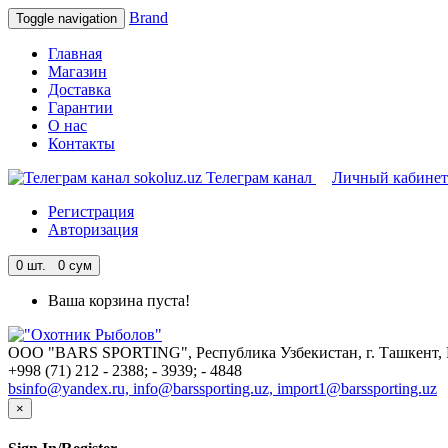
Brand
Toggle navigation
Главная
Магазин
Доставка
Гарантии
О нас
Контакты
Телеграм канал
Личный кабинет
Регистрация
Авторизация
0
шт. 0 сум
Ваша корзина пуста!
ООО "BARS SPORTING", Республика Узбекистан, г. Ташкент, Ю
+998 (71) 212 - 2388; - 3939; - 4848
bsinfo@yandex.ru, info@barssporting.uz, import1@barssporting.uz
×